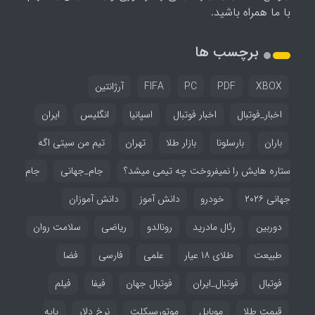
با ما همراه باشید.
برچسب ها
XBOX
PDF
PC
FIFA
آرژانتین
اخبار_فوتبال
اخبار فوتبال
اسپانیا
انگلیس
ایران
باران
بارسلونا
بازار طلا
تهران
تیم من سیتی اگه
ستاره هایش را نمیفروخت چه تیمی میشد؟
جام_جهانی
جام
جهانی ۲۰۲۶
خودرو
دانش آموز
دانش آموزان
دوربین
رئال مادرید
رونالدو
ریاضی
سلامت روان
طبیعت
طلای ۱۸ عیار
علمی
فارسی
فضا
فوتبال
فوتبال_ایران
فوتبال جهان
فیفا
فیلم
قیمت طلا
موبایل
موتورسیکلت
نرخ دلار
پایه