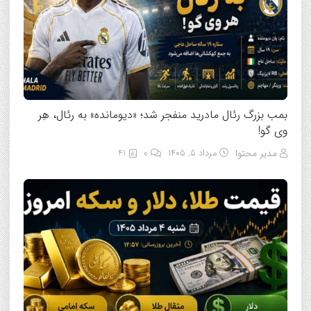
بمب بزرگ رئال مادرید منفجر شد؛ «دیومانده» به رئال، هِر
وی گو!
مدیر محتوا
مرداد ۵, ۱۴۰۵
0
41