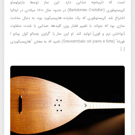
است که تاریخچه جذابی دارد. این ساز توسط بارتولومئو
کریستوفوری (Bartolomeo Cristofori) در حدود سال ۱۷۰۰ میلادی در ایتالیا
اختراع شد. کریستوفوری که یک سازنده هارپسیکورد بود، به دنبال ساخت
سازی بود که بتواند با تغییر فشار روی کلیدها، صدایی با شدت متفاوت
(نواختن نرم و قوی) تولید کند. او این ساز را “گراوی چمبالو کول پیانو ا
فورته” (Gravicembalo col piano e forte) نامید که به معنای “هارپسیکوردی
[…]