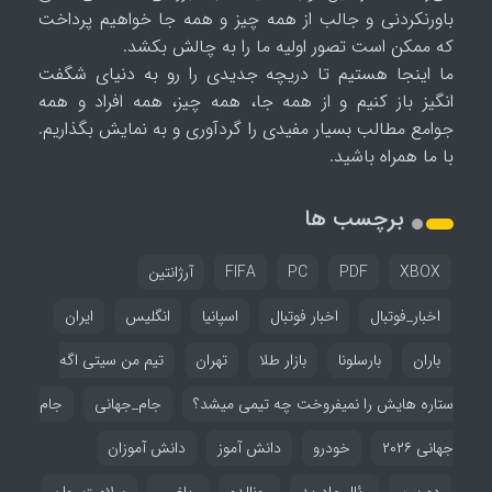
باورنکردنی و جالب از همه چیز و همه جا خواهیم پرداخت
که ممکن است تصور اولیه ما را به چالش بکشد.
ما اینجا هستیم تا دریچه جدیدی را رو به دنیای شگفت
انگیز باز کنیم و از همه جا، همه چیز، همه افراد و همه
جوامع مطالب بسیار مفیدی را گردآوری و به نمایش بگذاریم.
با ما همراه باشید.
برچسب ها
XBOX
PDF
PC
FIFA
آرژانتین
اخبار_فوتبال
اخبار فوتبال
اسپانیا
انگلیس
ایران
باران
بارسلونا
بازار طلا
تهران
تیم من سیتی اگه
ستاره هایش را نمیفروخت چه تیمی میشد؟
جام_جهانی
جام
جهانی ۲۰۲۶
خودرو
دانش آموز
دانش آموزان
دوربین
رئال مادرید
رونالدو
ریاضی
سلامت روان