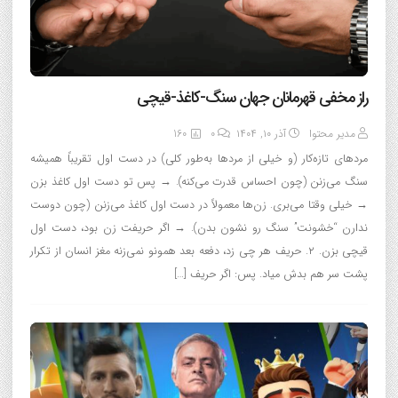
راز مخفی قهرمانان جهان سنگ‌-کاغذ-قیچی
مدیر محتوا
آذر ۱۰, ۱۴۰۴
0
160
مردهای تازه‌کار (و خیلی از مردها به‌طور کلی) در دست اول تقریباً همیشه
سنگ می‌زنن (چون احساس قدرت می‌کنه). → پس تو دست اول کاغذ بزن
→ خیلی وقتا می‌بري. زن‌ها معمولاً در دست اول کاغذ می‌زنن (چون دوست
ندارن “خشونت” سنگ رو نشون بدن). → اگر حریفت زن بود، دست اول
قیچی بزن. ۲. حریف هر چی زد، دفعه بعد همونو نمی‌زنه مغز انسان از تکرار
پشت سر هم بدش میاد. پس: اگر حریف […]