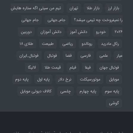
بازار ارز
بازار طلا
تهران
تیم من سیتی اگه ستاره هایش
را نمیفروخت چه تیمی میشد؟
جام_جهانی
جام جهانی
۲۰۲۶
خودرو
دانش آموز
دانش آموزان
دوربین
رئال مادرید
رونالدو
ریاضی
طبیعت
طلای ۱۸
عیار
علمی
فارسی
فضا
فوتبال
فوتبال_ایران
فوتبال جهان
فیفا
فیلم
قیمت طلا
لالیگا
موبایل
موتورسیکلت
نرخ دلار
پایه اول
پایه دوم
پایه سوم
پایه چهارم
چلسی
کالاف دیوتی موبایل
گوشی