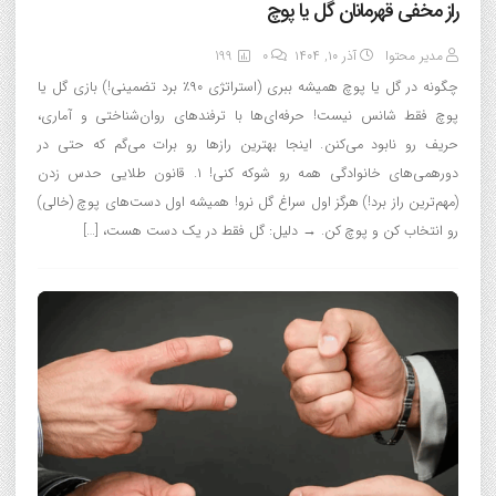
راز مخفی قهرمانان گل یا پوچ
مدیر محتوا
آذر ۱۰, ۱۴۰۴
0
199
چگونه در گل یا پوچ همیشه ببری (استراتژی ۹۰٪ برد تضمینی!) بازی گل یا
پوچ فقط شانس نیست! حرفه‌ای‌ها با ترفندهای روان‌شناختی و آماری،
حریف رو نابود می‌کنن. اینجا بهترین رازها رو برات می‌گم که حتی در
دورهمی‌های خانوادگی همه رو شوکه کنی! ۱. قانون طلایی حدس زدن
(مهم‌ترین راز برد!) هرگز اول سراغ گل نرو! همیشه اول دست‌های پوچ (خالی)
رو انتخاب کن و پوچ کن. → دلیل: گل فقط در یک دست هست، […]