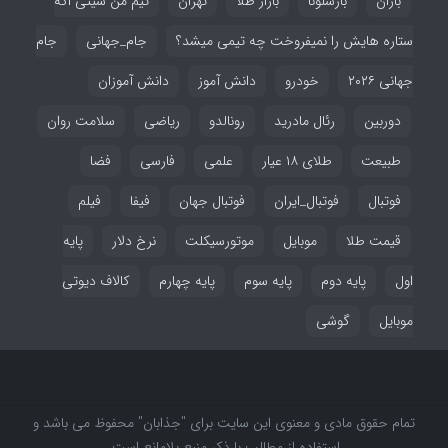
باران
بارسلونا
بازار طلا
تهران
تیم من سیتی اگه
ستاره هایش را نمیفروخت چه تیمی میشد؟
جام_جهانی
جام
جهانی ۲۰۲۶
خودرو
دانش آموز
دانش آموزان
دوربین
رئال مادرید
رونالدو
ریاضی
سلامت روان
طبیعت
طلای ۱۸ عیار
علمی
فارسی
فضا
فوتبال
فوتبال_ایران
فوتبال جهان
فیفا
فیلم
قیمت طلا
موبایل
موتورسیکلت
نرخ دلار
پایه
اول
پایه دوم
پایه سوم
پایه چهارم
کالاف دیوتی
موبایل
گوشی
تمام حقوق مادی و معنوی این سایت برای "جذابان" محفوظ می باشد و
استفاده از مطالب با ذکر منبع بلامانع است.