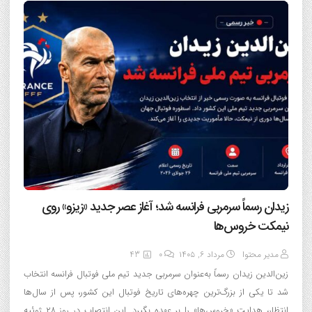
زیدان رسماً سرمربی فرانسه شد؛ آغاز عصر جدید «زیزو» روی
نیمکت خروس‌ها
مدیر محتوا
مرداد ۶, ۱۴۰۵
0
43
زین‌الدین زیدان رسماً به‌عنوان سرمربی جدید تیم ملی فوتبال فرانسه انتخاب
شد تا یکی از بزرگ‌ترین چهره‌های تاریخ فوتبال این کشور، پس از سال‌ها
انتظار، هدایت «خروس‌ها» را بر عهده بگیرد. این انتصاب در روز ۲۸ ژوئیه