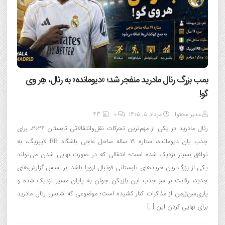
بمب بزرگ رئال مادرید منفجر شد؛ «دیومانده» به رئال، هِر وی
گو!
مدیر محتوا
مرداد ۵, ۱۴۰۵
0
43
رئال مادرید در یکی از مهم‌ترین تحرکات نقل‌وانتقالاتی تابستان ۲۰۲۶، برای
جذب یان دیومانده، ستاره ۱۹ ساله ساحل عاجی باشگاه RB لایپزیگ، به
توافق بسیار نزدیک شده است؛ انتقالی که در صورت نهایی شدن می‌تواند
یکی از بزرگ‌ترین خریدهای تابستانی فوتبال اروپا باشد. بر اساس گزارش‌های
جدید، رقابت بر سر جذب این بازیکن جوان به پایان مسیر نزدیک شده و
پاری‌سن‌ژرمن از مذاکرات کنار کشیده است؛ موضوعی که شانس رئال مادرید
برای نهایی کردن این […]