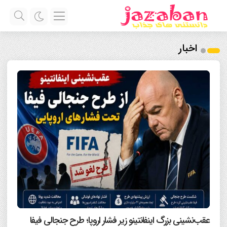
اخبار
عقب‌نشینی بزرگ اینفانتینو زیر فشار اروپا؛ طرح جنجالی فیفا