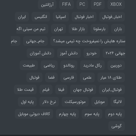
XBOX
PDF
PC
FIFA
آرژانتین
اخبار_فوتبال
اخبار فوتبال
اسپانیا
انگلیس
ایران
باران
بارسلونا
بازار طلا
تهران
تیم من سیتی اگه
ستاره هایش را نمیفروخت چه تیمی میشد؟
جام_جهانی
جام
جهانی ۲۰۲۶
خودرو
دانش آموز
دانش آموزان
دوربین
رئال مادرید
رونالدو
ریاضی
طبیعت
طلای ۱۸ عیار
علمی
فارسی
فضا
فوتبال
فوتبال_ایران
فوتبال جهان
فیفا
فیلم
قیمت طلا
لالیگا
موبایل
موتورسیکلت
نرخ دلار
پایه اول
پایه دوم
پایه سوم
پایه چهارم
کالاف دیوتی موبایل
گوشی