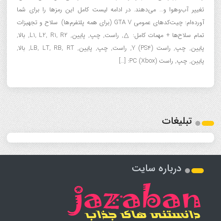
تغییر آب‌وهوا و… می‌دهند. در ادامه لیست کامل این رمزها را برای شما
آورده‌ام: چیت‌کدهای عمومی GTA V (برای همه پلتفرم‌ها) سلاح و تجهیزات
تمام سلاح‌ها + مهمات کامل: △, راست, چپ, پایین, L1, L2, R1, R2, بالا,
پایین, چپ, راست (PS4) Y, راست, چپ, پایین, LB, LT, RB, RT, بالا,
پایین, چپ, راست (Xbox) PC: […]
تبلیغات
درباره سایت