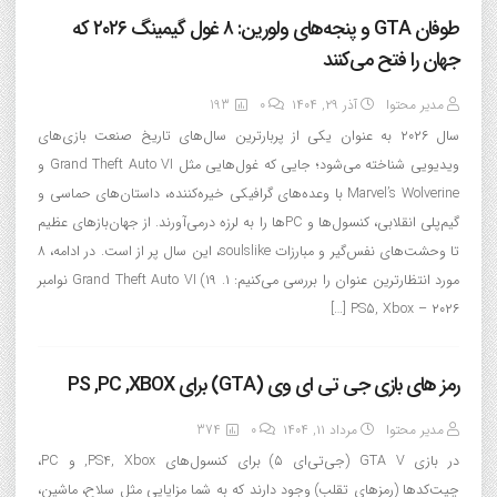
طوفان GTA و پنجه‌های ولورین: ۸ غول گیمینگ ۲۰۲۶ که
جهان را فتح می‌کنند
مدیر محتوا
آذر ۲۹, ۱۴۰۴
0
193
سال ۲۰۲۶ به عنوان یکی از پربارترین سال‌های تاریخ صنعت بازی‌های
ویدیویی شناخته می‌شود؛ جایی که غول‌هایی مثل Grand Theft Auto VI و
Marvel’s Wolverine با وعده‌های گرافیکی خیره‌کننده، داستان‌های حماسی و
گیم‌پلی انقلابی، کنسول‌ها و PCها را به لرزه درمی‌آورند. از جهان‌بازهای عظیم
تا وحشت‌های نفس‌گیر و مبارزات soulslike، این سال پر از است. در ادامه، ۸
مورد انتظارترین عنوان را بررسی می‌کنیم: ۱. Grand Theft Auto VI (۱۹ نوامبر
۲۰۲۶ – PS5, Xbox […]
رمز های بازی جی تی ای وی (GTA) برای PS ,PC ,XBOX
مدیر محتوا
مرداد ۱۱, ۱۴۰۴
0
374
در بازی GTA V (جی‌تی‌ای ۵) برای کنسول‌های PS4, Xbox, و PC،
چیت‌کدها (رمزهای تقلب) وجود دارند که به شما مزایایی مثل سلاح، ماشین،