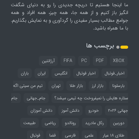
ما اینجا هستیم تا دریچه جدیدی را رو به دنیای شگفت
انگیز باز کنیم و از همه جا، همه چیز، همه افراد و همه
جوامع مطالب بسیار مفیدی را گردآوری و به نمایش بگذاریم.
با ما همراه باشید.
برچسب ها
XBOX
PDF
PC
FIFA
آرژانتین
اخبار_فوتبال
اخبار فوتبال
انگلیس
ایران
باران
بارسلونا
بازار ارز
بازار طلا
تهران
تیم من سیتی اگه
ستاره هایش را نمیفروخت چه تیمی میشد؟
جام_جهانی
جام
جهانی ۲۰۲۶
خودرو
دانش آموز
دانش آموزان
دوربین
رئال مادرید
رونالدو
ریاضی
طبیعت
طلای ۱۸ عیار
علمی
فارسی
فضا
فوتبال