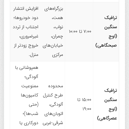
بزرگراه‌های
افزایش انتشار
ترافیک
همت،
دود خودروها؛
سنگین
نواب،
اجتناب از تردد
۷:۰۰ تا ۱۰:۰۰
(اوج
چمران،
غیرضروری،
صبحگاهی)
خیابان‌های
خروج زودتر از
مرکزی
منزل.
همپوشانی با
آلودگی؛
محدوده
ممنوعیت
ترافیک
طرح کنترل
کامیون‌ها
سنگین
۱۵:۰۰ تا
آلودگی،
(حتی
(اوج
۱۹:۰۰
اتوبان‌های
شب‌ها)؛
عصرگاهی)
شرقی-غربی
دورکاری یا