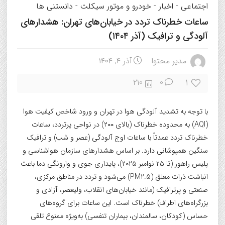
اجتماعی
-
اخبار
-
خودرو و موتور سیکلت
-
دانستنی ها
ساعات خطرناک تردد در خیابان‌های تهران: هشدارهای
آلودگی و ترافیک (آذر ۱۴۰۴)
مدیر محتوا
آذر ۴, ۱۴۰۴
1
210
0
با توجه به تشدید آلودگی هوا در تهران و ورود شاخص کیفیت هوا
(AQI) به محدوده خطرناک (بالای ۲۰۰) در نواحی پرتردد، ساعات
خطرناک تردد عمدتاً با ساعات اوج آلودگی (عصر و شب) و ترافیک
سنگین همپوشانی دارد. بر اساس هشدارهای سازمان هواشناسی و
پلیس راهور (تا ۲۵ نوامبر ۲۰۲۵)، پایداری جوی و وارونگی دما باعث
انباشت ذرات معلق (PM2.5) می‌شود و تردد در مناطق مرکزی،
صنعتی و پرترافیک (مانند خیابان‌های انقلاب، ولیعصر، آزادی و
بزرگراه‌های اطراف) خطرناک است. این ساعات برای گروه‌های
حساس (کودکان، سالمندان، بیماران تنفسی) به‌ویژه ممنوع تلقی