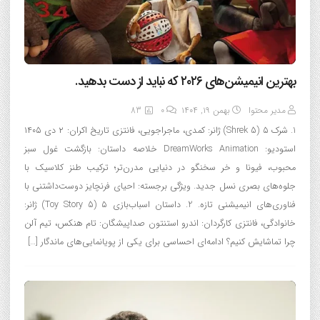
بهترین انیمیشن‌های ۲۰۲۶ که نباید از دست بدهید.
مدیر محتوا
بهمن ۱۹, ۱۴۰۴
0
83
1. شرک ۵ (Shrek 5) ژانر: کمدی، ماجراجویی، فانتزی تاریخ اکران: ۲ دی ۱۴۰۵
استودیو: DreamWorks Animation خلاصه داستان: بازگشت غول سبز
محبوب، فیونا و خر سخنگو در دنیایی مدرن‌تر؛ ترکیب طنز کلاسیک با
جلوه‌های بصری نسل جدید. ویژگی برجسته: احیای فرنچایز دوست‌داشتنی با
فناوری‌های انیمیشنی تازه. 2. داستان اسباب‌بازی ۵ (Toy Story 5) ژانر:
خانوادگی، فانتزی کارگردان: اندرو استنتون صداپیشگان: تام هنکس، تیم آلن
چرا تماشایش کنیم؟ ادامه‌ای احساسی برای یکی از پویانمایی‌های ماندگار […]