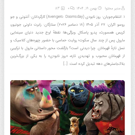
مدیر محتوا
بهمن ۱۹, ۱۴۰۴
0
83
۱. انتقام‌جویان: روز نابودی (Avengers: Doomsday) کارگردانان: آنتونی و جو
روسو اکران: ۲۷ آذر ۱۴۰۵ (۱۸ دسامبر ۲۰۲۶) ستارگان: رابرت داونی جونیور،
کریس همسورث، پدرو پاسکال ویژگی‌ها: نقطهٔ اوج جدید دنیای سینمایی
مارول پس از چند سال سکوت؛ روایت حماسی با حضور چهره‌های کلاسیک و
نسل تازهٔ قهرمانان. چرا دیدنی است؟ بازگشت محور داستانی مارول با ترکیبی
از قهرمانان محبوب و تهدیدی تازه، «روز نابودی» را به یکی از بزرگ‌ترین
بلاک‌باسترهای دهه تبدیل کرده است. […]