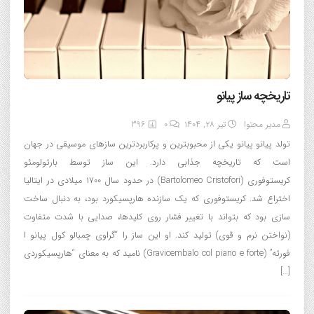
تاریخچه ساز پیانو
مدیر محتوا
تیر ۲۸, ۱۴۰۴
0
396
تولد پیانو پیانو یکی از محبوبترین و پرکاربردترین سازهای موسیقی در جهان
است که تاریخچه جذابی دارد. این ساز توسط بارتولومئو
کریستوفوری (Bartolomeo Cristofori) در حدود سال ۱۷۰۰ میلادی در ایتالیا
اختراع شد. کریستوفوری که یک سازنده هارپسیکورد بود، به دنبال ساخت
سازی بود که بتواند با تغییر فشار روی کلیدها، صدایی با شدت متفاوت
(نواختن نرم و قوی) تولید کند. او این ساز را “گراوی چمبالو کول پیانو ا
فورته” (Gravicembalo col piano e forte) نامید که به معنای “هارپسیکوردی
[…]