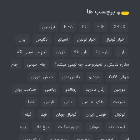
برچسب ها
XBOX
PDF
PC
FIFA
آرژانتین
اخبار_فوتبال
اخبار فوتبال
اسپانیا
انگلیس
ایران
باران
بارسلونا
بازار طلا
تهران
تیم من سیتی اگه
ستاره هایش را نمیفروخت چه تیمی میشد؟
جام_جهانی
جام
جهانی ۲۰۲۶
خودرو
دانش آموز
دانش آموزان
دوربین
رئال مادرید
رونالدو
ریاضی
سلامت روان
طبیعت
طلای ۱۸ عیار
علمی
فارسی
فضا
فوتبال
فوتبال_ایران
فوتبال جهان
فیفا
فیلم
قیمت طلا
موبایل
موتورسیکلت
نرخ دلار
پایه
اول
پایه دوم
پایه سوم
پایه چهارم
کالاف دیوتی