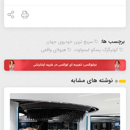
برچسب ها:
سریع ترین خودروی جهان
کونیگزگ یسکو ابسولوت
هیولای واقعی
نوشته های مشابه