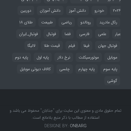
۲۰۲۶
خودرو
دانش آموز
دانش آموزان
دوربین
رئال مادرید
رونالدو
ریاضی
طبیعت
طلای ۱۸
عیار
علمی
فارسی
فضا
فوتبال
فوتبال_ایران
فوتبال جهان
فیفا
فیلم
قیمت طلا
لالیگا
موبایل
موتورسیکلت
نرخ دلار
پایه اول
پایه دوم
پایه سوم
پایه چهارم
چلسی
کالاف دیوتی موبایل
گوشی
تمام حقوق مادی و معنوی این سایت برای "جذابان" محفوظ می باشد و
استفاده از مطالب با ذکر منبع بلامانع است.
DESIGNE BY:
ONBARG