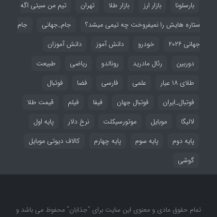
بارسلونا
بازار ارز
بازار طلا
تهران
تیم من سیتی اگه
ستاره هایش را نمیفروخت چه تیمی میشد؟
جام_جهانی
جام
جهانی ۲۰۲۶
خودرو
دانش آموز
دانش آموزان
دوربین
رئال مادرید
رونالدو
ریاضی
طبیعت
طلای ۱۸ عیار
علمی
فارسی
فضا
فوتبال
فوتبال_ایران
فوتبال جهان
فیفا
فیلم
قیمت طلا
لالیگا
موبایل
موتورسیکلت
نرخ دلار
پایه اول
پایه دوم
پایه سوم
پایه چهارم
کالاف دیوتی موبایل
گوشی
تمام حقوق مادی و معنوی این سایت برای "جذابان" محفوظ می باشد و