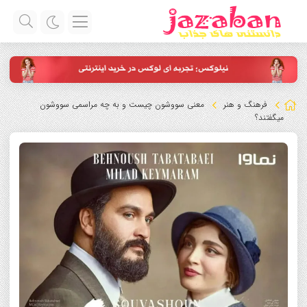
فرهنگ و هنر
معنی سووشون چیست و به چه مراسمی سووشون
میگفتند؟