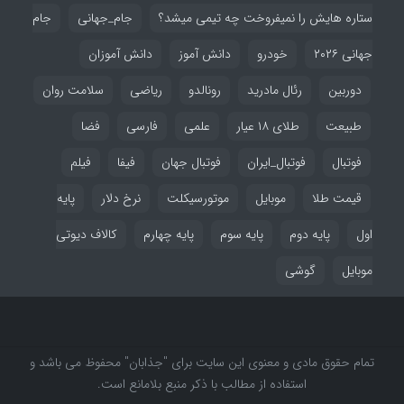
ستاره هایش را نمیفروخت چه تیمی میشد؟
جام_جهانی
جام
جهانی ۲۰۲۶
خودرو
دانش آموز
دانش آموزان
دوربین
رئال مادرید
رونالدو
ریاضی
سلامت روان
طبیعت
طلای ۱۸ عیار
علمی
فارسی
فضا
فوتبال
فوتبال_ایران
فوتبال جهان
فیفا
فیلم
قیمت طلا
موبایل
موتورسیکلت
نرخ دلار
پایه
اول
پایه دوم
پایه سوم
پایه چهارم
کالاف دیوتی
موبایل
گوشی
تمام حقوق مادی و معنوی این سایت برای "جذابان" محفوظ می باشد و
استفاده از مطالب با ذکر منبع بلامانع است.