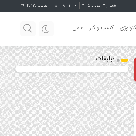
شنبه , 17 مرداد 1405
2026 - 08 - 08
ساعت :
19:14:43
نولوژی
کسب و کار
علمی
تبلیغات