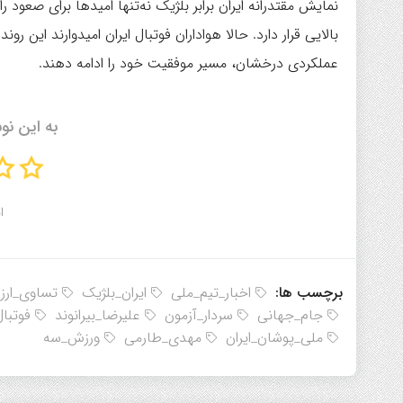
نمایش مقتدرانه ایران برابر بلژیک نه‌تنها امیدها برای صعود 
بالایی قرار دارد. حالا هواداران فوتبال ایران امیدوارند این ر
عملکردی درخشان، مسیر موفقیت خود را ادامه دهند.
به این نو
ا
برچسب ها:
اخبار_تیم_ملی
ایران_بلژیک
تساوی_ارزش
جام_جهانی
سردار_آزمون
علیرضا_بیرانوند
فوتبال
ملی_پوشان_ایران
مهدی_طارمی
ورزش_سه