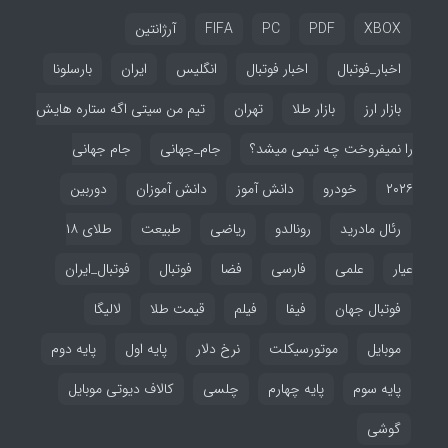
XBOX
PDF
PC
FIFA
آرژانتین
اخبار_فوتبال
اخبار فوتبال
انگلیس
ایران
بارسلونا
بازار ارز
بازار طلا
تهران
تیم من سیتی اگه ستاره هایش
را نمیفروخت چه تیمی میشد؟
جام_جهانی
جام جهانی
۲۰۲۶
خودرو
دانش آموز
دانش آموزان
دوربین
رئال مادرید
رونالدو
ریاضی
طبیعت
طلای ۱۸
عیار
علمی
فارسی
فضا
فوتبال
فوتبال_ایران
فوتبال جهان
فیفا
فیلم
قیمت طلا
لالیگا
موبایل
موتورسیکلت
نرخ دلار
پایه اول
پایه دوم
پایه سوم
پایه چهارم
چلسی
کالاف دیوتی موبایل
گوشی