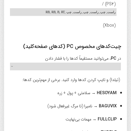
(PS4) /
RB, RB, B, RT, راست, چپ, راست, چپ, راست, چپ
(Xbox)
چیت‌کدهای مخصوص PC (کدهای صفحه‌کلید)
در
PC
، می‌توانید مستقیماً کدها را با فشار دادن
~
(تیلدا) و تایپ کردن کدها وارد کنید. برخی از مهم‌ترین کدها:
HESOYAM
→ سلامتی + پول + زره
BAGUVIX
→ نامیرا (تا مرگ غیرفعال شود)
FULLCLIP
→ مهمات بی‌نهایت