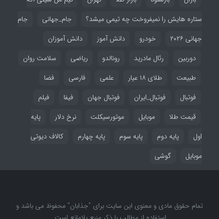
ستاره هایش را نمیفروخت چه تیمی میشد؟
جام_جهانی
جام
جهانی ۲۰۲۶
خودرو
دانش آموز
دانش آموزان
دوربین
رئال مادرید
رونالدو
ریاضی
سلامت روان
طبیعت
طلای ۱۸ عیار
علمی
فارسی
فضا
فوتبال
فوتبال_ایران
فوتبال جهان
فیفا
فیلم
قیمت طلا
موبایل
موتورسیکلت
نرخ دلار
پایه
اول
پایه دوم
پایه سوم
پایه چهارم
کالاف دیوتی
موبایل
گوشی
تمام حقوق مادی و معنوی این سایت برای "جذابان" محفوظ می باشد و
استفاده از مطالب با ذکر منبع بلامانع است.