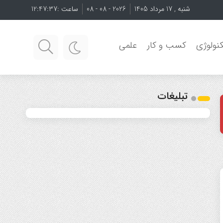
شنبه , 17 مرداد 1405
2026 - 08 - 08
ساعت :
12:47:38
نولوژی
کسب و کار
علمی
تبلیغات