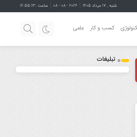
شنبه , 17 مرداد 1405
2026 - 08 - 08
ساعت :
16:55:14
نولوژی
کسب و کار
علمی
تبلیغات