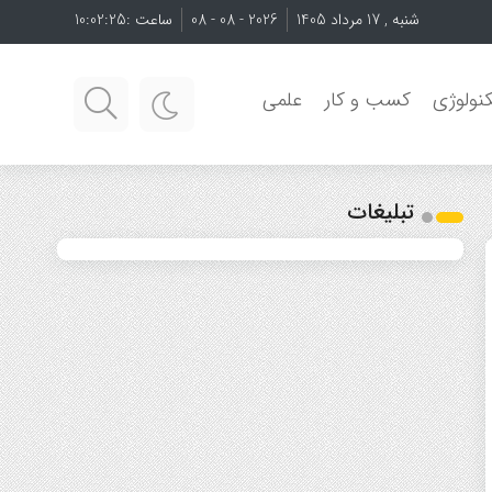
شنبه , 17 مرداد 1405
2026 - 08 - 08
ساعت :
10:02:25
نولوژی
کسب و کار
علمی
تبلیغات