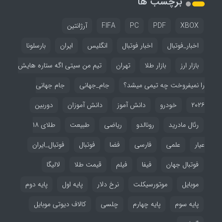
برچسب ها
XBOX
PDF
PC
FIFA
آرژانتین
اخبار_فوتبال
اخبار فوتبال
انگلیس
ایران
بارسلونا
بازار ارز
بازار طلا
تهران
تیم من سیتی اگه ستاره هایش
را نمیفروخت چه تیمی میشد؟
جام_جهانی
جام جهانی
۲۰۲۶
خودرو
دانش آموز
دانش آموزان
دوربین
رئال مادرید
رونالدو
ریاضی
طبیعت
طلای ۱۸
عیار
علمی
فارسی
فضا
فوتبال
فوتبال_ایران
فوتبال جهان
فیفا
فیلم
قیمت طلا
لالیگا
موبایل
موتورسیکلت
نرخ دلار
پایه اول
پایه دوم
پایه سوم
پایه چهارم
چلسی
کالاف دیوتی موبایل