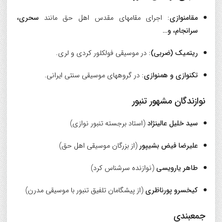
مقامنوازی
: اجرای مقامهای مقدس اهل حق مانند
سحری،
سرانجام، و…
ریتمیک (ضربی)
: در موسیقی فولکلور کردی و لری.
تکنوازی و همنوازی
: در گروههای موسیقی سنتی ایرانی.
نوازندگان مشهور تنبور
سید خلیل عالینژاد
(استاد برجسته تنبور نوازی)
علیرضا فیض بشیپور
(از بزرگان موسیقی اهل حق)
طاهر یارویسی
(نوازنده سرشناس کرد)
کیخسرو پورناظری
(از پیشگامان تلفیق تنبور با موسیقی مدرن)
جمعبندی