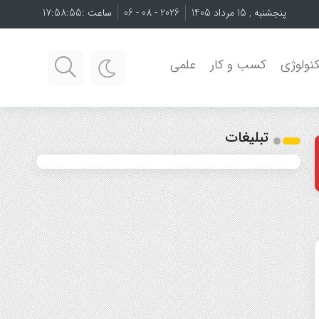
پنجشنبه , 15 مرداد 1405
2026 - 08 - 06
ساعت :
17:58:56
نولوژی
کسب و کار
علمی
تبلیغات