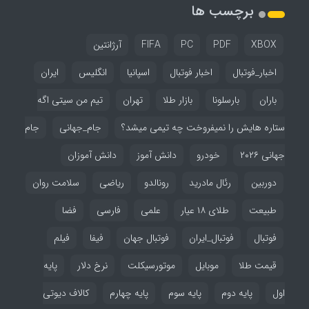
برچسب ها
XBOX
PDF
PC
FIFA
آرژانتین
اخبار_فوتبال
اخبار فوتبال
اسپانیا
انگلیس
ایران
باران
بارسلونا
بازار طلا
تهران
تیم من سیتی اگه
ستاره هایش را نمیفروخت چه تیمی میشد؟
جام_جهانی
جام
جهانی ۲۰۲۶
خودرو
دانش آموز
دانش آموزان
دوربین
رئال مادرید
رونالدو
ریاضی
سلامت روان
طبیعت
طلای ۱۸ عیار
علمی
فارسی
فضا
فوتبال
فوتبال_ایران
فوتبال جهان
فیفا
فیلم
قیمت طلا
موبایل
موتورسیکلت
نرخ دلار
پایه
اول
پایه دوم
پایه سوم
پایه چهارم
کالاف دیوتی