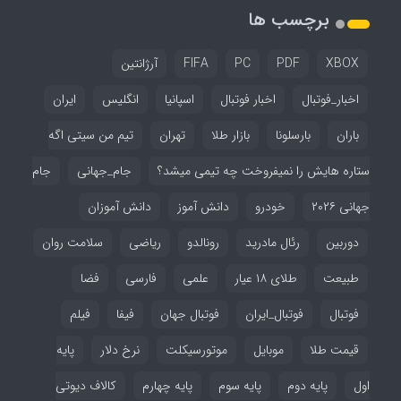
برچسب ها
XBOX
PDF
PC
FIFA
آرژانتین
اخبار_فوتبال
اخبار فوتبال
اسپانیا
انگلیس
ایران
باران
بارسلونا
بازار طلا
تهران
تیم من سیتی اگه
ستاره هایش را نمیفروخت چه تیمی میشد؟
جام_جهانی
جام
جهانی ۲۰۲۶
خودرو
دانش آموز
دانش آموزان
دوربین
رئال مادرید
رونالدو
ریاضی
سلامت روان
طبیعت
طلای ۱۸ عیار
علمی
فارسی
فضا
فوتبال
فوتبال_ایران
فوتبال جهان
فیفا
فیلم
قیمت طلا
موبایل
موتورسیکلت
نرخ دلار
پایه
اول
پایه دوم
پایه سوم
پایه چهارم
کالاف دیوتی