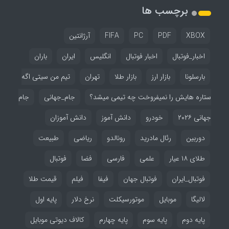
برچسب ها
XBOX
PDF
PC
FIFA
آرژانتین
اخبار_فوتبال
اخبار فوتبال
انگلیس
ایران
باران
بارسلونا
بازار ارز
بازار طلا
تهران
تیم من سیتی اگه
ستاره هایش را نمیفروخت چه تیمی میشد؟
جام_جهانی
جام
جهانی ۲۰۲۶
خودرو
دانش آموز
دانش آموزان
دوربین
رئال مادرید
رونالدو
ریاضی
طبیعت
طلای ۱۸ عیار
علمی
فارسی
فضا
فوتبال
فوتبال_ایران
فوتبال جهان
فیفا
فیلم
قیمت طلا
لالیگا
موبایل
موتورسیکلت
نرخ دلار
پایه اول
پایه دوم
پایه سوم
پایه چهارم
کالاف دیوتی موبایل