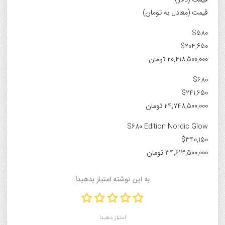
قیمت (معادل به تومان)
S580
$204,650
20,418,500,000 تومان
S680
$241,650
24,748,500,000 تومان
S680 Edition Nordic Glow
$340,150
34,613,500,000 تومان
به این نوشته امتیاز بدهید!
امتیاز دهید!