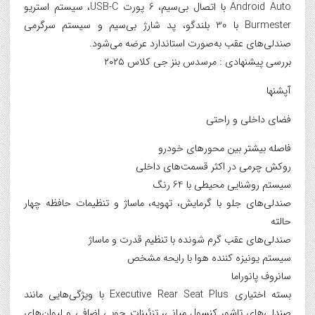
Android Auto با اتصال بی‌سیم، 6 پورت USB-C، سیستم استریو
Burmester با 30 بلندگو، پد شارژ بی‌سیم و سیستم سرگرمی
صندلی‌های عقب به‌صورت استاندارد عرضه می‌شود.
بررسی پیشنهادی : مرسدس بنز جی کلاس ۲۰۲۵
آپشنها
فضای داخلی و راحتی
فاصله بیشتر بین محورهای خودرو
روکش چرمی در اکثر قسمت‌های داخلی
سیستم روشنایی محیطی با 64 رنگ
صندلی‌های جلو با گرمایش، تهویه، ماساژ و تنظیمات حافظه چهار
حالته
صندلی‌های عقب گرم شونده با تنظیم قدرت و ماساژ
سیستم یونیزه کننده هوا با رایحه مشخص
سانروف پانوراما
بسته اختیاری Executive Rear Seat Plus با ویژگی‌هایی مانند
صندلی‌های تاشو، کنسول میانی، تزئینات چوبی اضافی و لیوان‌های