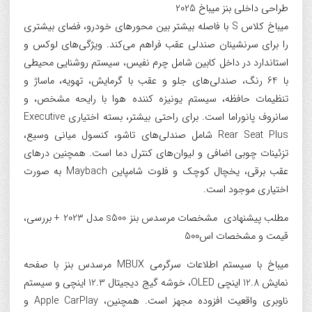
طراحی داخلی بنز میباخ 2025
میباخ کلاس S با فاصله بیشتر بین محورهای خودرو، فضای بیشتری
را برای سرنشینان صندلی عقب فراهم می‌کند. ویژگی‌های لوکس و
استاندارد در داخل کابین شامل چرم نفیس، سیستم روشنایی محیطی
با 64 رنگ، صندلی‌های جلو و عقب با گرمایش، تهویه، ماساژ و
تنظیمات حافظه، سیستم یونیزه کننده هوا با رایحه مشخص، و
سانروف پانوراما است. برای راحتی بیشتر، بسته اختیاری Executive
Rear Seat Plus شامل صندلی‌های تاشو، کنسول میانی وسیع،
تزئینات چوبی اضافی و لیوان‌های کنترل دما است. همچنین درهای
عقب برقی، یخچال کوچک و فلوت شامپاین Maybach به صورت
اختیاری موجود است.
مطلب پیشنهادی مشخصات مرسدس بنز s500 مدل 2023 + بررسی،
قیمت و مشخصات اس500
میباخ با سیستم اطلاعات سرگرمی MBUX مرسدس بنز با صفحه
نمایش 12.8 اینچی OLED، خوشه گیج دیجیتال 12.3 اینچی و سیستم
ناوبری واقعیت افزوده مجهز است. همچنین، Apple CarPlay و