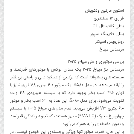
استون مارتین ونکویش
فراری 12 سیلندری
بنتلی کانتیننتال GT
بنتلی فلایینگ اسپور
رولزرویس اسپکتر
مرسدس میباخ
بررسی موتوری و فنی میباخ 2025
مرسدس بنز میباخ 2025 یک سدان لوکس با موتورهای قدرتمند و
سیستم‌های پیشرفته است که ترکیبی از عملکرد عالی و راحتی بی‌نظیر
را ارائه می‌دهد. در مدل S580، یک موتور 4.0 لیتری V8 توربوشارژ با
توان 496 اسب بخار وجود دارد که با سیستم هیبریدی 48 ولت
تقویت می‌شود. برای مدل S680، این عدد به 621 اسب بخار و موتور
6.0 لیتری V12 افزایش می‌یابد. تمام مدل‌های میباخ 2025 با سیستم
چهارچرخ محرک (4MATIC) مجهز هستند، که تجربه رانندگی قدرتمند
و بدون دغدغه‌ای را به همراه می‌آورد.
با این حال، قدرت موتور تنها ویژگی برجسته‌ی این خودرو نیست. در