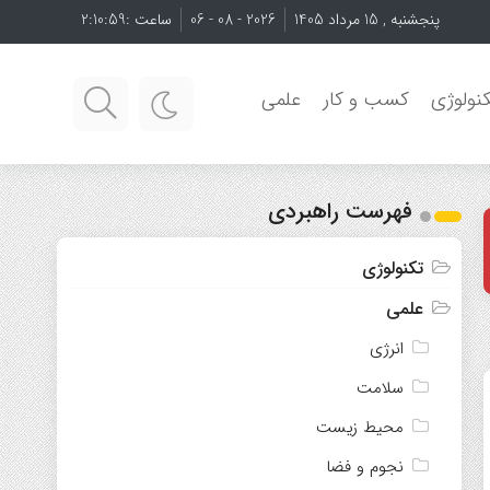
پنجشنبه , 15 مرداد 1405
2026 - 08 - 06
ساعت :
2:11:00
نولوژی
کسب و کار
علمی
فهرست راهبردی
تکنولوژی
علمی
انرژی
سلامت
محیط زیست
نجوم و فضا