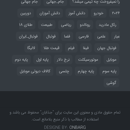
را نمیفروخت چه تیمی میشد؟
جام_جهانی
جام جهانی
۲۰۲۶
خودرو
دانش آموز
دانش آموزان
دوربین
رئال مادرید
رونالدو
ریاضی
طبیعت
طلای ۱۸
عیار
علمی
فارسی
فضا
فوتبال
فوتبال_ایران
فوتبال جهان
فیفا
فیلم
قیمت طلا
لالیگا
موبایل
موتورسیکلت
نرخ دلار
پایه اول
پایه دوم
پایه سوم
پایه چهارم
چلسی
کالاف دیوتی موبایل
گوشی
تمام حقوق مادی و معنوی این سایت برای "جذابان" محفوظ می باشد و
استفاده از مطالب با ذکر منبع بلامانع است.
DESIGNE BY:
ONBARG