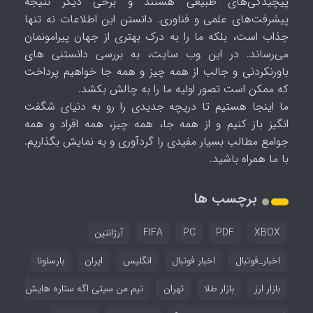
پیچیدگی‌های طبیعی هستند و برخی دیگر نتیجه
پیشرفت‌های علمی و فناوری. دانستن این اطلاعات نه تنها
جذاب است، بلکه ما را به درک بهتری از جهان پیرامونمان
می‌رساند. در این وب سایت، به بررسی دانستنی های
باورنکردنی و جالب از همه چیز و همه جا خواهیم پرداخت
که ممکن است تصور اولیه ما را به چالش بکشد.
ما اینجا هستیم تا دریچه جدیدی را رو به دنیای شگفت
انگیز باز کنیم و از همه جا، همه چیز، همه افراد و همه
جوامع مطالب بسیار مفیدی را گردآوری و به نمایش بگذاریم.
با ما همراه باشید.
برچسب ها
XBOX
PDF
PC
FIFA
آرژانتین
اخبار_فوتبال
اخبار فوتبال
انگلیس
ایران
بارسلونا
بازار ارز
بازار طلا
تهران
تیم من سیتی اگه ستاره هایش