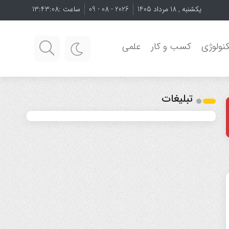
یکشنبه , 18 مرداد 1405
2026 - 08 - 09
ساعت :
13:43:10
نولوژی
کسب و کار
علمی
تبلیغات