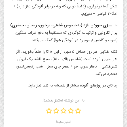
شکل گاما-توکوفرول (دقیقاً نوعی که ریه در برابر آلودگی نیاز دارد) +
امگا-۳ گیاهی + منیزیم.
۱۰.
سبزی خوردن تازه (به‌خصوص شاهی، ترخون، ریحان، جعفری)
پر از کلروفیل و ترکیبات گوگردی که مستقیماً به دفع فلزات سنگین
(سرب و کادمیوم موجود در آلودگی هوا) کمک می‌کنند.
نکته طلایی: هر روز حداقل ۵ مورد از این ۱۰ تا را حتماً بخورید. اگر
هوا خیلی آلوده است (شاخص بالای ۱۵۰)، صبح ناشتا یک لیوان
شیرطلایی + ناهار سوپ جو + عصر چای سبز + شب زنجبیل‌لیمو،
معجزه می‌کند.
ریه‌تان در روزهای آلوده بیشتر از همیشه به شما نیاز دارد.
به این نوشته امتیاز بدهید!
امتیاز دهید!