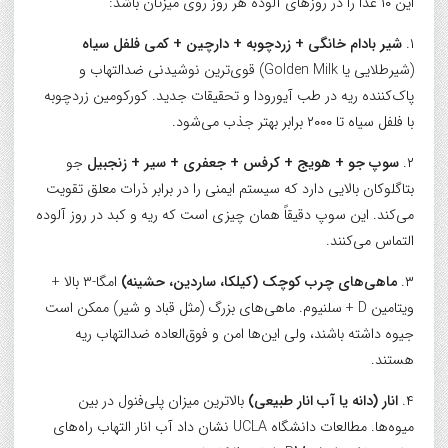
این ۱۰ غذا را در روزهای آلوده هر روز روی میزتان باشد:
۱.
شیر بادام خانگی + زردچوبه + دارچین + کمی فلفل سیاه
(شیرطلایی یا Golden Milk) قوی‌ترین نوشیدنی ضدالتهاب و
پاک‌کننده ریه در طب آیورودا و تحقیقات جدید. کورکومین زردچوبه
با فلفل سیاه تا ۲۰۰۰ برابر بهتر جذب می‌شود.
۲.
سوپ جو + هویج + کرفس + جعفری + سیر + زنجبیل
جو
بتاگلوکان بالایی دارد که سیستم ایمنی را در برابر ذرات معلق تقویت
می‌کند. این سوپ دقیقاً همان چیزی است که ریه و کبد در روز آلوده
التماس می‌کنند.
۳.
ماهی‌های چرب کوچک (کیلکا، ساردین، حشینه)
امگا-۳ بالا +
ویتامین D + سلنیوم. ماهی‌های بزرگ (مثل قباد و شیر) ممکن است
جیوه داشته باشند، ولی این‌ها امن و فوق‌العاده ضدالتهاب ریه
هستند.
۴.
انار (دانه یا آب انار طبیعی)
بالاترین میزان پلی‌فنول در بین
میوه‌ها. مطالعات دانشگاه UCLA نشان داد آب انار التهاب راه‌های