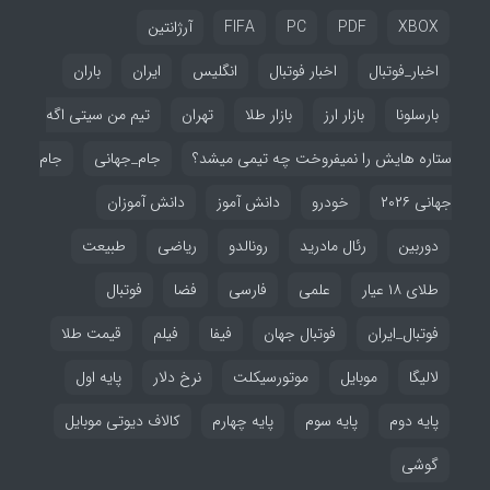
XBOX
PDF
PC
FIFA
آرژانتین
اخبار_فوتبال
اخبار فوتبال
انگلیس
ایران
باران
بارسلونا
بازار ارز
بازار طلا
تهران
تیم من سیتی اگه
ستاره هایش را نمیفروخت چه تیمی میشد؟
جام_جهانی
جام
جهانی ۲۰۲۶
خودرو
دانش آموز
دانش آموزان
دوربین
رئال مادرید
رونالدو
ریاضی
طبیعت
طلای ۱۸ عیار
علمی
فارسی
فضا
فوتبال
فوتبال_ایران
فوتبال جهان
فیفا
فیلم
قیمت طلا
لالیگا
موبایل
موتورسیکلت
نرخ دلار
پایه اول
پایه دوم
پایه سوم
پایه چهارم
کالاف دیوتی موبایل
گوشی