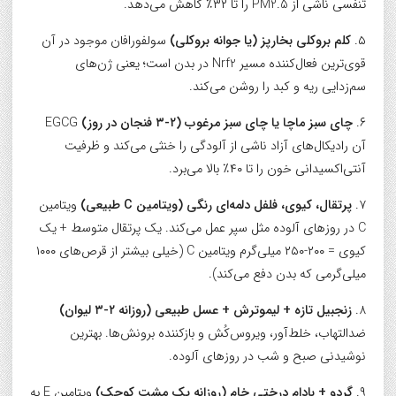
تنفسی ناشی از PM2.5 را تا ۳۲٪ کاهش می‌دهد.
۵.
کلم بروکلی بخارپز (یا جوانه بروکلی)
سولفورافان موجود در آن
قوی‌ترین فعال‌کننده مسیر Nrf2 در بدن است؛ یعنی ژن‌های
سم‌زدایی ریه و کبد را روشن می‌کند.
۶.
چای سبز ماچا یا چای سبز مرغوب (۲-۳ فنجان در روز)
EGCG
آن رادیکال‌های آزاد ناشی از آلودگی را خنثی می‌کند و ظرفیت
آنتی‌اکسیدانی خون را تا ۴۰٪ بالا می‌برد.
۷.
پرتقال، کیوی، فلفل دلمه‌ای رنگی (ویتامین C طبیعی)
ویتامین
C در روزهای آلوده مثل سپر عمل می‌کند. یک پرتقال متوسط + یک
کیوی = ۲۰۰-۲۵۰ میلی‌گرم ویتامین C (خیلی بیشتر از قرص‌های ۱۰۰۰
میلی‌گرمی که بدن دفع می‌کند).
۸.
زنجبیل تازه + لیموترش + عسل طبیعی (روزانه ۲-۳ لیوان)
ضدالتهاب، خلط‌آور، ویروس‌کُش و بازکننده برونش‌ها. بهترین
نوشیدنی صبح و شب در روزهای آلوده.
۹.
گردو + بادام درختی خام (روزانه یک مشت کوچک)
ویتامین E به