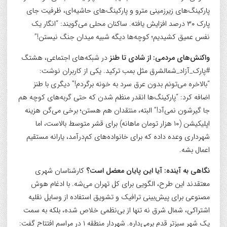
پارکینگ‌های زیرزمینی مترو و پارکینگ‌های حاشیه‌ای، ظرفیت جای
پارک ۳۰ درصد افزایش یافته. ساکنان محلی می‌گویند: “انگار یک
نفس عمیق کشیدیم؛ کوچه‌ها دیگه شبیه میدان جنگ نیستن!”
واکنش‌های مردمی: از شادی تا طنز
در شبکه‌های اجتماعی، هشتگ
#پارک_آزاد_شمالشرق مثل بمب ترکید. یکی از کاربران نوشت:
“بالاخره می‌تونم بدون عرق سرد به خونه برگردم!” دیگری با طنز
اضافه کرد: “پارکینگ‌ها انقدر منظم شدن که حتی گربه‌های کوچه هم
جا گیرشون نمی‌آد!” البته، منتقدان هم هستن؛ برخی می‌گن هزینه
اپلیکیشن (۱۰ هزار تومان ماهانه) برای قشر متوسط بالاست، اما
شهرداری وعده داده که برای خانواده‌های کم‌درآمد، یارانه مستقیم
اعمال بشه.
نگاهی به آینده: آیا این پایان معضل است؟
کارشناسان شهری
معتقدند این طرح، الگویی برای کل تهران می‌شه. با ادغام هوش
مصنوعی برای پیش‌بینی ترافیک و تشویق استفاده از وسایل نقلیه
اشتراکی، شمال شرق نه تنها از بی‌نظمی خلاص شده، بلکه به سمت
یک شهر سبزتر قدم برمی‌داره. شهردار منطقه ۱ در مراسم افتتاح گفت: