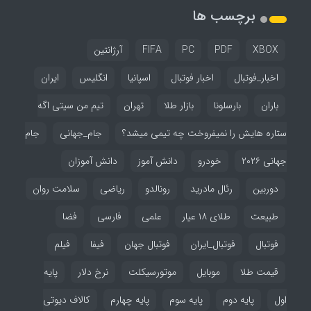
برچسب ها
XBOX
PDF
PC
FIFA
آرژانتین
اخبار_فوتبال
اخبار فوتبال
اسپانیا
انگلیس
ایران
باران
بارسلونا
بازار طلا
تهران
تیم من سیتی اگه
ستاره هایش را نمیفروخت چه تیمی میشد؟
جام_جهانی
جام
جهانی ۲۰۲۶
خودرو
دانش آموز
دانش آموزان
دوربین
رئال مادرید
رونالدو
ریاضی
سلامت روان
طبیعت
طلای ۱۸ عیار
علمی
فارسی
فضا
فوتبال
فوتبال_ایران
فوتبال جهان
فیفا
فیلم
قیمت طلا
موبایل
موتورسیکلت
نرخ دلار
پایه
اول
پایه دوم
پایه سوم
پایه چهارم
کالاف دیوتی