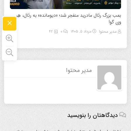
بمب بزرگ رئال مادرید منفجر شد؛ «دیومانده» به رئال، هِر
×
وی گو!
مدیر محتوا
مرداد ۵, ۱۴۰۵
0
42
مدیر محتوا
دیدگاهتان را بنویسید