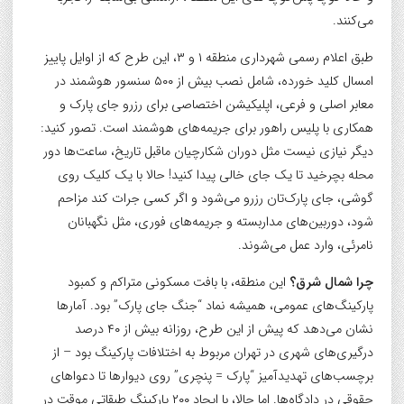
می‌کنند.
طبق اعلام رسمی شهرداری منطقه ۱ و ۳، این طرح که از اوایل پاییز
امسال کلید خورده، شامل نصب بیش از ۵۰۰ سنسور هوشمند در
معابر اصلی و فرعی، اپلیکیشن اختصاصی برای رزرو جای پارک و
همکاری با پلیس راهور برای جریمه‌های هوشمند است. تصور کنید:
دیگر نیازی نیست مثل دوران شکارچیان ماقبل تاریخ، ساعت‌ها دور
محله بچرخید تا یک جای خالی پیدا کنید! حالا با یک کلیک روی
گوشی، جای پارک‌تان رزرو می‌شود و اگر کسی جرات کند مزاحم
شود، دوربین‌های مداربسته و جریمه‌های فوری، مثل نگهبانان
نامرئی، وارد عمل می‌شوند.
چرا شمال شرق؟
این منطقه، با بافت مسکونی متراکم و کمبود
پارکینگ‌های عمومی، همیشه نماد “جنگ جای پارک” بود. آمارها
نشان می‌دهد که پیش از این طرح، روزانه بیش از ۴۰ درصد
درگیری‌های شهری در تهران مربوط به اختلافات پارکینگ بود – از
برچسب‌های تهدیدآمیز “پارک = پنچری” روی دیوارها تا دعواهای
حقوقی در دادگاه‌ها. اما حالا، با ایجاد ۲۰۰ پارکینگ طبقاتی موقت در