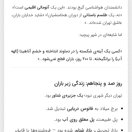
دانشمندان هواشناسی گیج بودند. «این یک
آنومالی اقلیمی
است!»
«نه، یک
طلسم باستانی
از دوران هخامنشیان!» «شاید خدایان باران،
عاشق تهران شده‌اند…»
اما شایعه‌ای در شهر پیچید:
«کسی یک
آینه‌ی شکسته
را در دماوند انداخته و خشمِ آناهیتا (الهه
آب) را برانگیخته. تا ۲۰۰ روز، باران قطع نمی‌شود…»
روز صد و پنجاهم:
زندگی زیر باران
تهران دیگر شهری نبود؛
یک جزیره‌ی شناور
بود.
برج میلاد به
فانوس دریایی
تبدیل شد.
پل طبیعت،
پل معلق روی آب
بود.
بازار تجریش،
بازار شناور
شده بود — فروشنده‌ها با قایق،