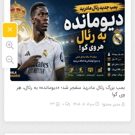
×
بمب بزرگ رئال مادرید منفجر شد؛ «دیومانده» به رئال، هِر
وی گو!
مدیر محتوا
مرداد ۵, ۱۴۰۵
0
43