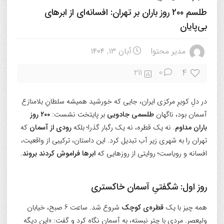
طلسم ۲۰۰ روز باران بر تهران: افسانه‌ای از ابرهای
بی‌پایان
مدیر محتوا
آبان ۱۳, ۱۴۰۴
4
211
0
در دلِ کویرِ مرکزی ایران، جایی که خورشید همیشه سلطانِ بلامنازع
آسمان بود، ناگهان
طلسمی جادویی
بر پایتخت نشست:
۲۰۰ روز
باران مداوم
. نه یک قطره، نه یک رگبار گذرا؛ بلکه
رودی از آسمان
که
تهران را به شهری زیر آب تبدیل کرد. این داستان، ترکیبی از واقعیت،
افسانه و رویاست؛ روایتی از روزهایی که
ابرها فراموش کردند بروند
.
روز اول:
شگفتیِ آسمان خاکستری
همه چیز با یک
قطره‌ی کوچک
شروع شد. ساعت ۶ صبح، خیابان
ولیعصر. مردی با چتر نبسته، به آسمان نگاه کرد و گفت: «این دیگه