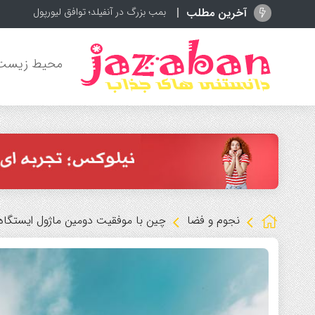
آخرین مطلب
بمب بزرگ در آنفیلد؛ توافق لیورپول و بارسلون
محیط زیست
نجوم و فضا
چین با موفقیت دومین ماژول ایستگاه