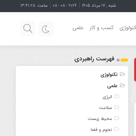
شنبه , 17 مرداد 1405
2026 - 08 - 08
ساعت :
13:41:29
نولوژی
کسب و کار
علمی
فهرست راهبردی
تکنولوژی
علمی
انرژی
سلامت
محیط زیست
نجوم و فضا