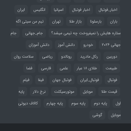
اخبار_فوتبال
اخبار فوتبال
اسپانیا
انگلیس
ایران
باران
بارسلونا
بازار طلا
تهران
تیم من سیتی اگه
ستاره هایش را نمیفروخت چه تیمی میشد؟
جام_جهانی
جام
جهانی ۲۰۲۶
خودرو
دانش آموز
دانش آموزان
دوربین
رئال مادرید
رونالدو
ریاضی
سلامت روان
طبیعت
طلای ۱۸ عیار
علمی
فارسی
فضا
فوتبال
فوتبال_ایران
فوتبال جهان
فیفا
فیلم
قیمت طلا
موبایل
موتورسیکلت
نرخ دلار
پایه
اول
پایه دوم
پایه سوم
پایه چهارم
کالاف دیوتی
موبایل
گوشی