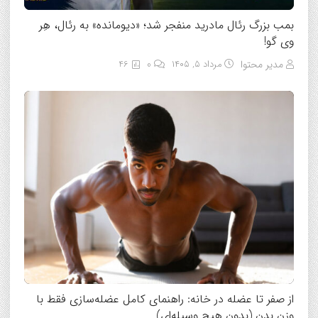
بمب بزرگ رئال مادرید منفجر شد؛ «دیومانده» به رئال، هِر
وی گو!
مدیر محتوا
مرداد ۵, ۱۴۰۵
0
46
از صفر تا عضله در خانه: راهنمای کامل عضله‌سازی فقط با
وزن بدن (بدون هیچ وسیله‌ای)