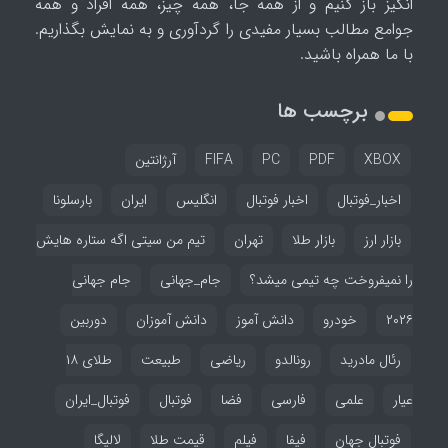
انگیز باز کنیم و از همه جا، همه چیز، همه افراد و همه
جوامع مطالب بسیار مفیدی را گردآوری و به نمایش بگذاریم.
با ما همراه باشید.
برچسب ها
XBOX
PDF
PC
FIFA
آرژانتین
اخبار_فوتبال
اخبار فوتبال
انگلیس
ایران
بارسلونا
بازار ارز
بازار طلا
تهران
تیم من سیتی اگه ستاره هایش
را نمیفروخت چه تیمی میشد؟
جام_جهانی
جام جهانی
۲۰۲۶
خودرو
دانش آموز
دانش آموزان
دوربین
رئال مادرید
رونالدو
ریاضی
طبیعت
طلای ۱۸
عیار
علمی
فارسی
فضا
فوتبال
فوتبال_ایران
فوتبال جهان
فیفا
فیلم
قیمت طلا
لالیگا