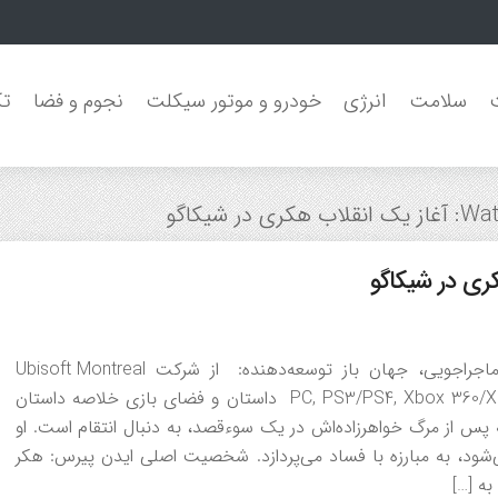
سلامت
انرژی
خودرو و موتور سیکلت
نجوم و فضا
تک
اطلاعات کلی بازی عنوان: Watch Dogs سبک: اکشن-ماجراجویی، جهان باز توسعه‌دهنده: از شرکت Ubisoft Montreal
ناشر: Ubisoft سال انتشار: 2014 پلتفرم‌ها: PC, PS3/PS4, Xbox 360/Xbox One, Wii U داستان و فضای بازی خلاصه داستان
 پس از مرگ خواهرزاده‌اش در یک سوءقصد، به دنبال انتقام است. او
‌نگرانه‌ای که توسط سیستم ctOS کنترل می‌شود، به مبارزه با فساد می‌پردازد. شخصیت اصلی ایدن پیرس: هکر
به […]