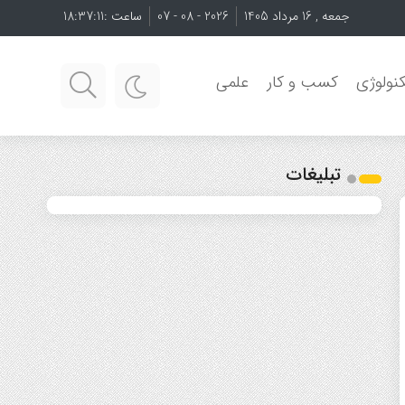
جمعه , 16 مرداد 1405
2026 - 08 - 07
ساعت :
18:37:11
نولوژی
کسب و کار
علمی
تبلیغات