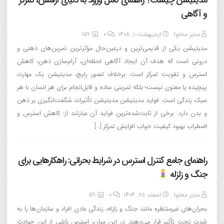
مدیتیشن چیست؟ راهنمای کامل ورود به دنیای آرامش، تمرکز
و آگاهی
مدیر محتوا
اردیبهشت ۱, ۱۴۰۵
0
159
مدیتیشن یکی از قدیمی‌ترین و درعین‌حال مؤثرترین تمرین‌های ذهنی و
درونی است که هدف آن ایجاد آگاهی لحظه‌ای، آرام‌سازی ذهن، کاهش
استرس و تقویت تمرکز است. برخلاف تصور رایج، مدیتیشن یک مهارت
پیچیده یا معنوی نیست؛ بلکه تمرینی ساده و قابل‌انجام برای هر انسان با هر
سبک زندگی است. فواید مدیتیشن مدیتیشن تأثیرات شگفت‌انگیزی بر ذهن
و بدن دارد. برخی از ثابت‌شده‌ترین فواید آن عبارتند از: کاهش استرس و
اضطراب بهبود کیفیت خواب افزایش تمرکز […]
راهنمای جامع کنترل استرس در شرایط بحرانی: راهکارهایی برای
جنگ و زلزله
مدیر محتوا
اسفند ۲۵, ۱۴۰۴
0
59
بحران‌های غیرمنتظره مانند جنگ و زلزله، زندگی عادی افراد و سازمان‌ها را به
شدت تحت تأثیر قرار می‌دهند. در این میان، استرس ناشی از این حوادث