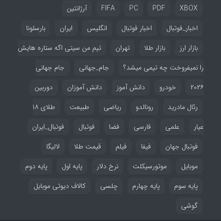
XBOX
PDF
PC
FIFA
آرژانتین
اخبار_فوتبال
اخبار فوتبال
انگلیس
ایران
بارسلونا
بازار ارز
بازار طلا
تهران
تیم من سیتی اگه ستاره هایش
را نمیفروخت چه تیمی میشد؟
جام_جهانی
جام جهانی
۲۰۲۶
خودرو
دانش آموز
دانش آموزان
دوربین
رئال مادرید
رونالدو
ریاضی
طبیعت
طلای ۱۸
عیار
علمی
فارسی
فضا
فوتبال
فوتبال_ایران
فوتبال جهان
فیفا
فیلم
قیمت طلا
لالیگا
موبایل
موتورسیکلت
نرخ دلار
پایه اول
پایه دوم
پایه سوم
پایه چهارم
چلسی
کالاف دیوتی موبایل
گوشی