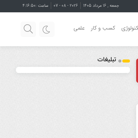
جمعه , 16 مرداد 1405
2026 - 08 - 07
ساعت :
4:16:50
نولوژی
کسب و کار
علمی
تبلیغات