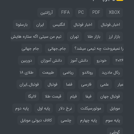
XBOX
PDF
PC
FIFA
آرژانتین
اخبار_فوتبال
اخبار فوتبال
انگلیس
ایران
بارسلونا
بازار ارز
بازار طلا
تهران
تیم من سیتی اگه ستاره هایش
را نمیفروخت چه تیمی میشد؟
جام_جهانی
جام جهانی
۲۰۲۶
خودرو
دانش آموز
دانش آموزان
دوربین
رئال مادرید
رونالدو
ریاضی
طبیعت
طلای ۱۸
عیار
علمی
فارسی
فضا
فوتبال
فوتبال_ایران
فوتبال جهان
فیفا
فیلم
قیمت طلا
لالیگا
موبایل
موتورسیکلت
نرخ دلار
پایه اول
پایه دوم
پایه سوم
پایه چهارم
چلسی
کالاف دیوتی موبایل
گوشی