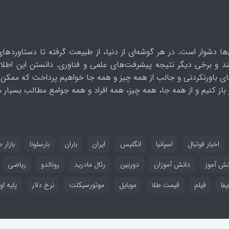
ها دشوار است. در هر گوشه‌ای از دنیا، از طبیعت گرفته تا دستاوردهای
د و برخی دیگر نتیجه پیشرفت‌های علمی و فناوری. دانستن این اطلاع
ای باورنکردنی و جالب از همه چیز و همه جا خواهیم پرداخت که ممکن 
از کنیم و از همه جا، همه چیز، همه افراد و همه جوامع مطالب بسیار مف
اخبار فوتبال
اسپانیا
انگلیس
ایران
باران
بارسلونا
بازار ط
نش آموز
دانش آموزان
دوربین
رئال مادرید
رونالدو
ریاضی
یفا
فیلم
قیمت طلا
موبایل
موتورسیکلت
نرخ دلار
پایه او