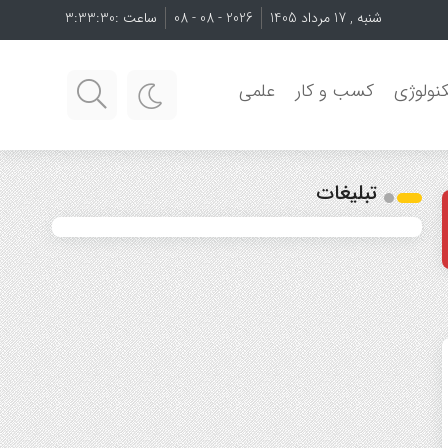
شنبه , 17 مرداد 1405
2026 - 08 - 08
ساعت :
3:33:31
نولوژی
کسب و کار
علمی
تبلیغات