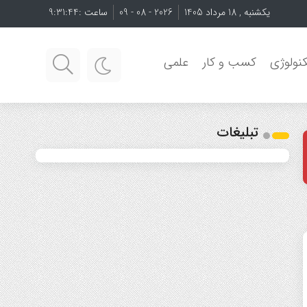
یکشنبه , 18 مرداد 1405
2026 - 08 - 09
ساعت :
9:31:46
نولوژی
کسب و کار
علمی
تبلیغات