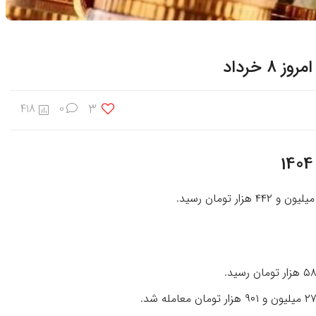
8 خرداد
3
418
0