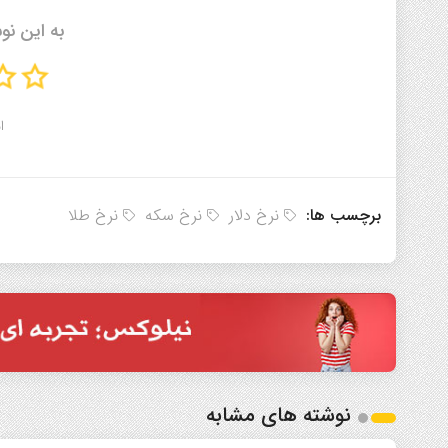
به این نو
ا
برچسب ها:
نرخ دلار
نرخ سکه
نرخ طلا
نوشته های مشابه