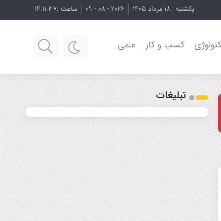
یکشنبه , 18 مرداد 1405
2026 - 08 - 09
ساعت :
14:11:39
نولوژی
کسب و کار
علمی
تبلیغات