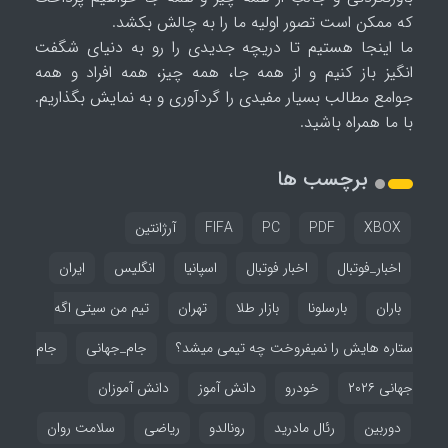
که ممکن است تصور اولیه ما را به چالش بکشد.
ما اینجا هستیم تا دریچه جدیدی را رو به دنیای شگفت
انگیز باز کنیم و از همه جا، همه چیز، همه افراد و همه
جوامع مطالب بسیار مفیدی را گردآوری و به نمایش بگذاریم.
با ما همراه باشید.
برچسب ها
XBOX
PDF
PC
FIFA
آرژانتین
اخبار_فوتبال
اخبار فوتبال
اسپانیا
انگلیس
ایران
باران
بارسلونا
بازار طلا
تهران
تیم من سیتی اگه
ستاره هایش را نمیفروخت چه تیمی میشد؟
جام_جهانی
جام
جهانی ۲۰۲۶
خودرو
دانش آموز
دانش آموزان
دوربین
رئال مادرید
رونالدو
ریاضی
سلامت روان