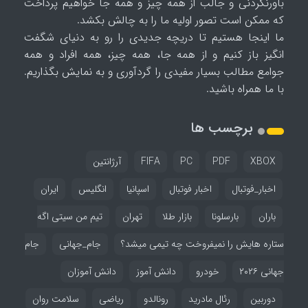
باورنکردنی و جالب از همه چیز و همه جا خواهیم پرداخت
که ممکن است تصور اولیه ما را به چالش بکشد.
ما اینجا هستیم تا دریچه جدیدی را رو به دنیای شگفت
انگیز باز کنیم و از همه جا، همه چیز، همه افراد و همه
جوامع مطالب بسیار مفیدی را گردآوری و به نمایش بگذاریم.
با ما همراه باشید.
برچسب ها
XBOX
PDF
PC
FIFA
آرژانتین
اخبار_فوتبال
اخبار فوتبال
اسپانیا
انگلیس
ایران
باران
بارسلونا
بازار طلا
تهران
تیم من سیتی اگه
ستاره هایش را نمیفروخت چه تیمی میشد؟
جام_جهانی
جام
جهانی ۲۰۲۶
خودرو
دانش آموز
دانش آموزان
دوربین
رئال مادرید
رونالدو
ریاضی
سلامت روان