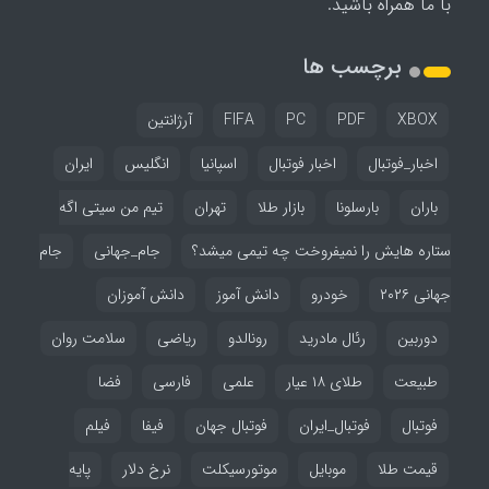
با ما همراه باشید.
برچسب ها
XBOX
PDF
PC
FIFA
آرژانتین
اخبار_فوتبال
اخبار فوتبال
اسپانیا
انگلیس
ایران
باران
بارسلونا
بازار طلا
تهران
تیم من سیتی اگه
ستاره هایش را نمیفروخت چه تیمی میشد؟
جام_جهانی
جام
جهانی ۲۰۲۶
خودرو
دانش آموز
دانش آموزان
دوربین
رئال مادرید
رونالدو
ریاضی
سلامت روان
طبیعت
طلای ۱۸ عیار
علمی
فارسی
فضا
فوتبال
فوتبال_ایران
فوتبال جهان
فیفا
فیلم
قیمت طلا
موبایل
موتورسیکلت
نرخ دلار
پایه