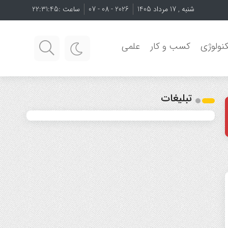
شنبه , 17 مرداد 1405
2026 - 08 - 07
ساعت :
22:31:46
نولوژی
کسب و کار
علمی
تبلیغات