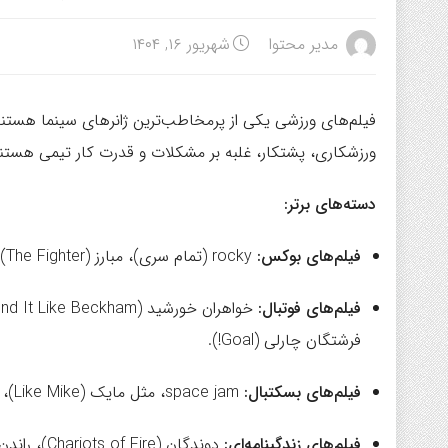
مدیر محتوا
شهریور ۱۶, ۱۴۰۴
فیلم‌های ورزشی یکی از پرمخاطب‌ترین ژانرهای سینما هستند. آ
ورزشکاری، پشتکار، غلبه بر مشکلات و قدرت کار تیمی هستند. 
دسته‌های برتر:
فیلم‌های بوکس:
rocky (تمام سری)، مبارز (The Fighter)، رقیب (Southpaw)، مشت زن (Cinderella Man).
فیلم‌های فوتبال:
فرشتگان چارلی (Goal!).
فیلم‌های بسکتبال:
space jam، مثل مایک (Like Mike)، بسکتبال (Hoosiers)، مربی کارتر (Coach Carter).
فیلم‌های زندگینامه‌ای:
دوندگان (Chariots of Fire)، راندن (Rush)، پول و خون (Moneyball)، تلقین (We Are Marshall).