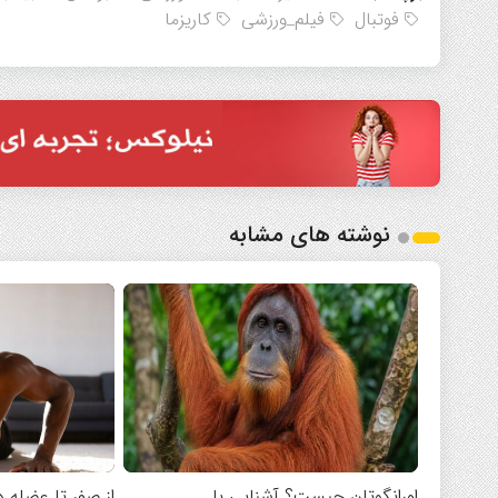
فوتبال
فیلم_ورزشی
کاریزما
نوشته های مشابه
اورانگوتان چیست؟ آشنایی با
از صفر تا عضله د