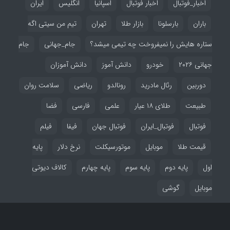
اخبار_فوتبال
اخبار فوتبال
اسپانیا
انگلیس
ایران
باران
بارسلونا
بازار طلا
تهران
تیم من سیتی اگه
ستاره هایش را نمیفروخت چه تیمی میشد؟
جام_جهانی
جام
جهانی ۲۰۲۶
خودرو
دانش آموز
دانش آموزان
دوربین
رئال مادرید
رونالدو
ریاضی
سلامت روان
طبیعت
طلای ۱۸ عیار
علمی
فارسی
فضا
فوتبال
فوتبال_ایران
فوتبال جهان
فیفا
فیلم
قیمت طلا
موبایل
موتورسیکلت
نرخ دلار
پایه
اول
پایه دوم
پایه سوم
پایه چهارم
کالاف دیوتی
موبایل
گوشی