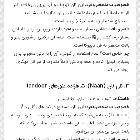
خصوصیات منحصربه‌فرد:
این نان کوچک و گرد برزیلی برخلاف اکثر
نان‌ها، اصلاً آرد گندم ندارد! ماده اصلی آن «تاپیوکا» (نشاسته
استخراج شده از ریشه مانیوک) و پنیر است.
طعم و بافت:
بافتی بسیار منحصربه‌فرد دارد: بیرون آن ترد و داخلش
بسیار نرم، کشدار و略 چسبنده است. طعم آن ترکیبی از شوری پنیر و
بافت منحصر به فرد تاپیوکا است.
چرا خاص است؟
عدم استفاده از گلوتن، آن را به نانی محبوب برای
بسیاری تبدیل کرده و طعم و بافتی کاملاً متفاوت از هر نان دیگری
ایجاد می کند.
3. نان نان (Naan): شاهزاده تنورهای tandoor
خاستگاه:
شبه قاره هند، ایران، افغانستان
خصوصیات منحصربه‌فرد:
این نان مسطح در تنورهای گلی داغ
(Tandoor) پخته می‌شود که به آن بافت دودی و حباب‌های سوخته
و خوشمزه می‌دهد. اغلب به آن ماست یا شیر اضافه می‌کنند که
باعث نرمی بی‌نظیر آن می‌شود.
طعم و بافت:
بسیار نرم، انعطاف‌پذیر و با حباب‌های بزرگ. می‌توان