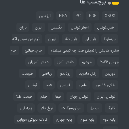
برچسب ها
XBOX
PDF
PC
FIFA
آرژانتین
اخبار_فوتبال
اخبار فوتبال
انگلیس
ایران
باران
بارسلونا
بازار ارز
بازار طلا
تهران
تیم من سیتی اگه
ستاره هایش را نمیفروخت چه تیمی میشد؟
جام_جهانی
جام
جهانی ۲۰۲۶
خودرو
دانش آموز
دانش آموزان
دوربین
رئال مادرید
رونالدو
ریاضی
طبیعت
طلای ۱۸ عیار
علمی
فارسی
فضا
فوتبال
فوتبال_ایران
فوتبال جهان
فیفا
فیلم
قیمت طلا
لالیگا
موبایل
موتورسیکلت
نرخ دلار
پایه اول
پایه دوم
پایه سوم
پایه چهارم
کالاف دیوتی موبایل