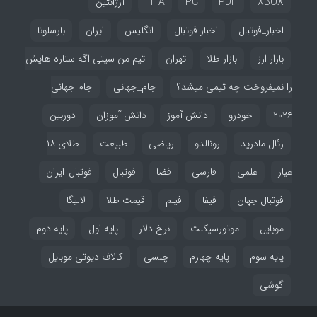
XBOX
PDF
PC
FIFA
آرژانتین
اخبار_فوتبال
اخبار فوتبال
انگلیس
ایران
بارسلونا
بازار ارز
بازار طلا
تهران
تیم من سیتی اگه ستاره هایش
را نمیفروخت چه تیمی میشد؟
جام_جهانی
جام جهانی
۲۰۲۶
خودرو
دانش آموز
دانش آموزان
دوربین
رئال مادرید
رونالدو
ریاضی
طبیعت
طلای ۱۸
عیار
علمی
فارسی
فضا
فوتبال
فوتبال_ایران
فوتبال جهان
فیفا
فیلم
قیمت طلا
لالیگا
موبایل
موتورسیکلت
نرخ دلار
پایه اول
پایه دوم
پایه سوم
پایه چهارم
چلسی
کالاف دیوتی موبایل
گوشی