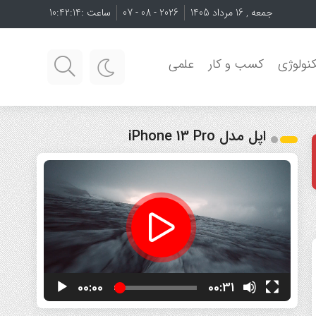
جمعه , 16 مرداد 1405
2026 - 08 - 07
ساعت :
10:42:16
نولوژی
کسب و کار
علمی
اپل مدل iPhone 13 Pro
نمایشگر
ویدیو
00:00
00:31