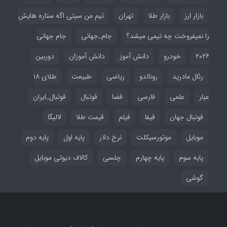
بازار ارز
بازار طلا
تهران
تیم من سیتی اگه ستاره هایش
را نمیفروخت چه تیمی میشد؟
جام_جهانی
جام جهانی
۲۰۲۶
خودرو
دانش آموز
دانش آموزان
دوربین
رئال مادرید
رونالدو
ریاضی
طبیعت
طلای ۱۸
عیار
علمی
فارسی
فضا
فوتبال
فوتبال_ایران
فوتبال جهان
فیفا
فیلم
قیمت طلا
لالیگا
موبایل
موتورسیکلت
نرخ دلار
پایه اول
پایه دوم
پایه سوم
پایه چهارم
چلسی
کالاف دیوتی موبایل
گوشی