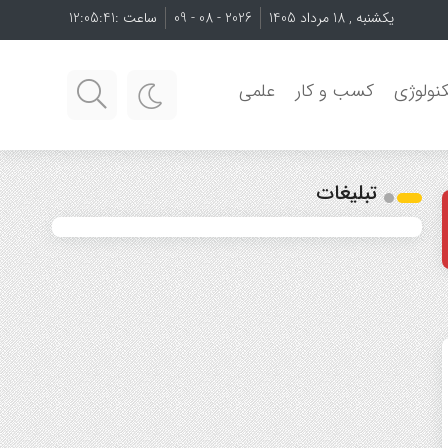
یکشنبه , 18 مرداد 1405
2026 - 08 - 09
ساعت :
12:05:42
نولوژی
کسب و کار
علمی
تبلیغات