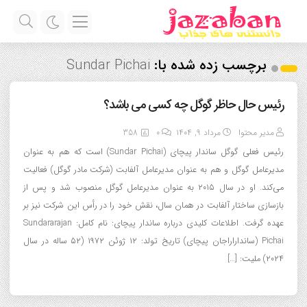
برچسب زده شده با:
Sundar Pichai
رئیس حال حاظر گوگل چه کسی می باشد؟
مدیر محتوا
مرداد ۹, ۱۴۰۴
0
358
رئیس فعلی گوگل ساندار پیچای (Sundar Pichai) است که هم به عنوان
مدیرعامل گوگل و هم به عنوان مدیرعامل آلفابت (شرکت مادر گوگل) فعالیت
می‌کند. او در سال ۲۰۱۵ به عنوان مدیرعامل گوگل منصوب شد و پس از
بازسازی ساختار آلفابت در همان سال، نقش خود را در رأس این شرکت نیز بر
عهده گرفت. اطلاعات کلیدی درباره ساندار پیچای: نام کامل: Sundararajan
Pichai (سانداراراجان پیچای) تاریخ تولد: ۱۲ ژوئن ۱۹۷۲ (۵۲ ساله در سال
۲۰۲۴) ملیت: […]