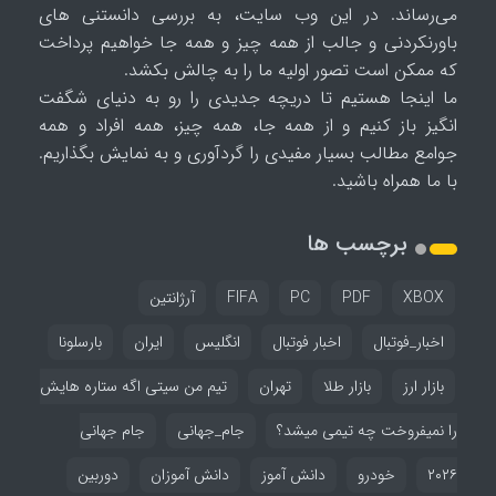
می‌رساند. در این وب سایت، به بررسی دانستنی های
باورنکردنی و جالب از همه چیز و همه جا خواهیم پرداخت
که ممکن است تصور اولیه ما را به چالش بکشد.
ما اینجا هستیم تا دریچه جدیدی را رو به دنیای شگفت
انگیز باز کنیم و از همه جا، همه چیز، همه افراد و همه
جوامع مطالب بسیار مفیدی را گردآوری و به نمایش بگذاریم.
با ما همراه باشید.
برچسب ها
XBOX
PDF
PC
FIFA
آرژانتین
اخبار_فوتبال
اخبار فوتبال
انگلیس
ایران
بارسلونا
بازار ارز
بازار طلا
تهران
تیم من سیتی اگه ستاره هایش
را نمیفروخت چه تیمی میشد؟
جام_جهانی
جام جهانی
۲۰۲۶
خودرو
دانش آموز
دانش آموزان
دوربین