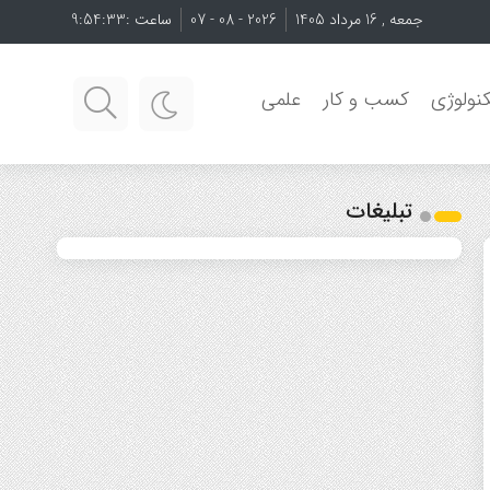
جمعه , 16 مرداد 1405
2026 - 08 - 07
ساعت :
9:54:34
نولوژی
کسب و کار
علمی
تبلیغات